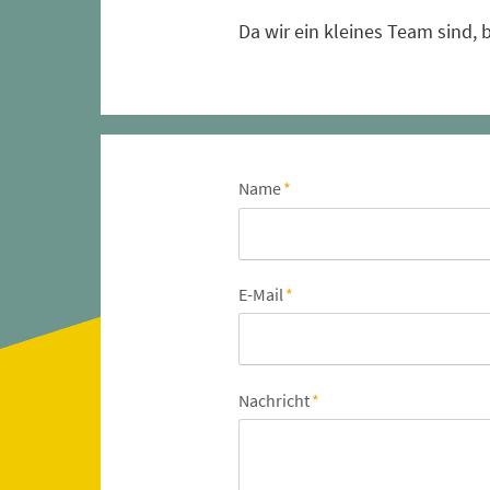
nomaden-
Da wir ein kleines Team sind,
Pflichtfeld
Name
*
Pflichtfeld
E-Mail
*
Pflichtfeld
Nachricht
*