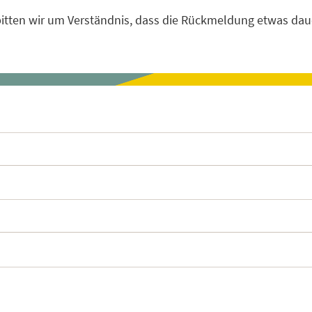
treff
Kinoabend 20
 bitten wir um Verständnis, dass die Rückmeldung etwas dau
Adventkalende
Download