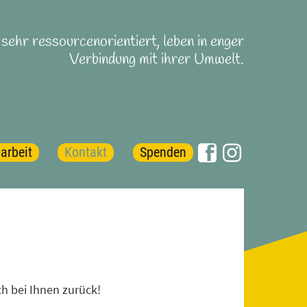
sehr ressourcenorientiert, leben in enger
Verbindung mit ihrer Umwelt.
sarbeit
Kontakt
Spenden
-Tage
-Tag 2026
-Tag 2025
-Tag 2024
-Tag 2023
en
ch bei Ihnen zurück!
aden