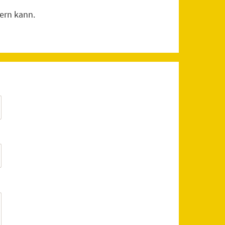
22
ern kann.
r